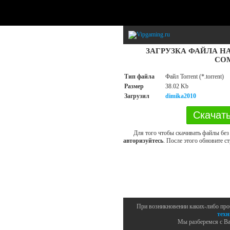
ЗАГРУЗКА ФАЙЛА HA
CO
Тип файла
Файл Torrent (*.torrent)
Размер
38.02 Kb
Загрузил
dimika2010
Для того чтобы скачивать файлы без
авторизуйтесь
. После этого обновите ст
При возникновении каких-либо про
техн
Мы разберемся с Ва