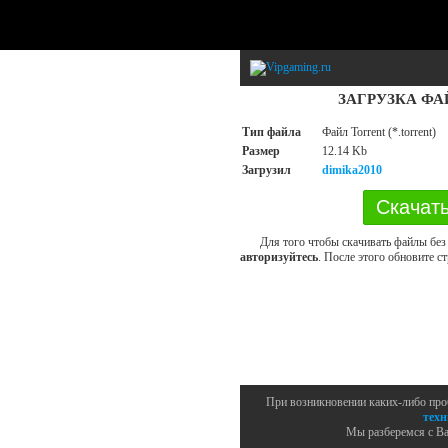
ЗАГРУЗКА ФА
Тип файла
Файл Torrent (*.torrent)
Размер
12.14 Kb
Загрузил
dimika2010
Для того чтобы скачивать файлы без
авторизуйтесь
. После этого обновите ст
При возникновении каких-либо про
техн
Мы разберемся с Ва