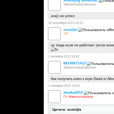
Andreyhg Minecraft
Зарегистрированные
ага(( не успел
30 сентября 2015 23:13
sustrijla
VIP
ну тогда если не работает..(если кон
1 октября 2015 16:41
89145671413
Зарегистрированные
Как получить ключ к игре Dead or Aliv
1 октября 2015 18:43
dimika2010
Гл. Администратор
Цитата: sustrijla