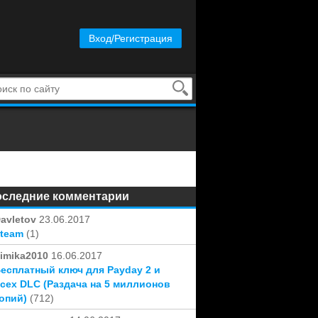
Вход/Регистрация
оследние комментарии
avletov
23.06.2017
Steam
(1)
imika2010
16.06.2017
есплатный ключ для Payday 2 и
сех DLC (Раздача на 5 миллионов
опий)
(712)