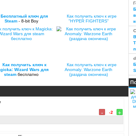
Г
Б
в
Бесплатный ключ для
Как получить ключ к игре
Steam
- 8-bit Boy
"HYPER FIGHTERS"
к
B
Т
d
Б
Как получить ключ к
Как получить ключ к игре
gicka: Wizard Wars для
Anomaly: Warzone Earth
S
steam
бесплатно
(раздача окончена)
П
-
+
-2