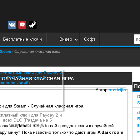
Бесплатные ключи
Видео
Софт
Steam
- Случайная классная игра
- СЛУЧАЙНАЯ КЛАССНАЯ ИГРА
П
Автор:
sustrijla
D
d
сплатный ключ для Payday 2 и
Б
всех DLC (Раздача на 5
миллионов копий)
в
аздача) Дело в том, что сайт раздает ключ к случайной
к
пару минут. Пока известно только что дают игры
A dark room