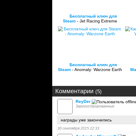
Бесплатный ключ для
Steam
- Jet Racing Extreme
Бесплатный ключ для
Steam
- Anomaly: Warzone Earth
Ma
Комментарии
(5)
ReyDer
Зарегистрированные
награды уже закончились
30 сентября 2015 22:33