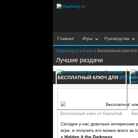
Главная
Игры
Руководства
Vipgaming.ru
»
Ключи
» Бесплатный ключ для
Лучшие раздачи
БЕСПЛАТНЫЙ КЛЮЧ ДЛЯ
STEAM
Бесплатный ключ от Gamehub
Бе
Сегодня у нас довольно интересная р
игре, и получить его можно всего за 
и
Hidden it the Darkness
.