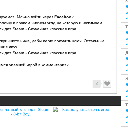
с
Б
в
ируемся. Можно войти через
Facebook
.
к
опочку в правом нижнем углу, на которую и нажимаем
T
Б
в
скриншоте ниже, дабы легче получить ключ. Остальные
к
ния двух.
Д
Б
в
емся упавшей игрой в комментариях.
к
d
2
Б
в
к
T
Б
в
к