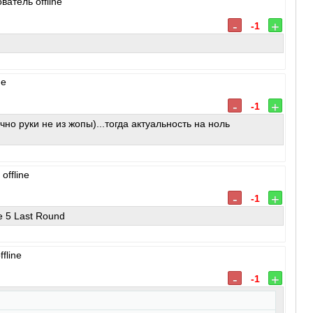
-
+
-1
-
+
-1
ечно руки не из жопы)...тогда актуальность на ноль
-
+
-1
e 5 Last Round
-
+
-1