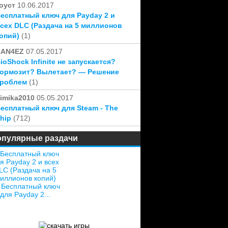
оуст
10.06.2017
есплатный ключ для Payday 2 и
сех DLC (Раздача на 5 миллионов
опий)
(1)
CAN4EZ
07.05.2017
ioShock Infinite не запускается?
ормозит? Вылетает? — Решение
проблем
(1)
imika2010
05.05.2017
есплатный ключ для Steam - The
hip
(712)
опулярные раздачи
Бесплатный ключ
для Payday 2...