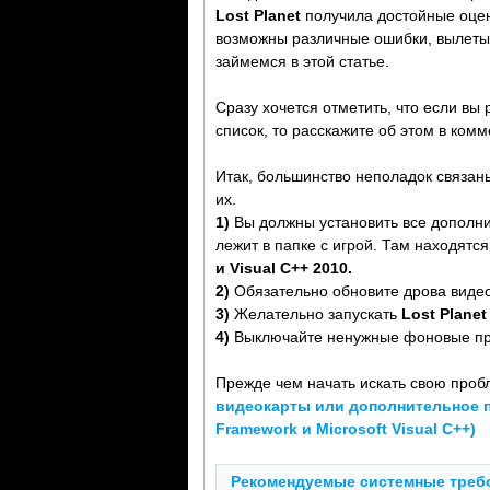
Lost Planet
получила достойные оцен
возможны различные ошибки, вылеты
займемся в этой статье.
Сразу хочется отметить, что если в
список, то расскажите об этом в ком
Итак, большинство неполадок связан
их.
1)
Вы должны установить все дополн
лежит в папке с игрой. Там находятс
и Visual C++ 2010.
2)
Обязательно обновите дрова видео
3)
Желательно запускать
Lost Planet
4)
Выключайте ненужные фоновые прог
Прежде чем начать искать свою проб
видеокарты или дополнительное пр
Framework и Microsoft Visual C++)
Рекомендуемые системные требов