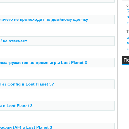
с
Б
в
и ничего не происходит по двойному щелчку
к
T
Б
/ не отвечает
в
к
П
загружается во время игры Lost Planet 3
/ Config в Lost Planet 3?
в Lost Planet 3
фии (AF) в Lost Planet 3