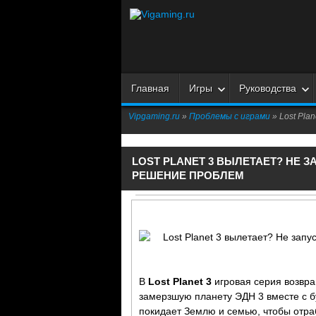
Главная
Игры
Руководства
Vipgaming.ru
»
Проблемы с играми
» Lost Pl
LOST PLANET 3 ВЫЛЕТАЕТ? НЕ 
РЕШЕНИЕ ПРОБЛЕМ
В
Lost Planet 3
игровая серия возвра
замерзшую планету ЭДН 3 вместе с
покидает Землю и семью, чтобы отра