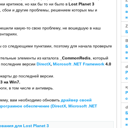
Z
ки критиков, но как бы то ни было в
Lost Planet 3
Б
, сбои и другие проблемы, решением которых мы и
в
к
Z
ы решили какую-то свою проблему, не вошедшую в наш
Б
ментариях.
В
ы со следующими пунктами, поэтому для начала проверьте
Б
в
к
ительные элементы из каталога
_CommonRedis
, который
я последние версии
DirectX
,
Microsoft .NET Framework
4.0
d
Р
карты до последней версии.
с
 3 на Win7.
к
и, в том числе и антивирь.
Р
с
лему, вам необходимо обновить
драйвер своей
ограмное обеспечение (DirectX, Microsoft .NET
d
Б
в
к
ания для Lost Planet 3