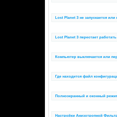
Lost Planet 3 не запускается ил
Lost Planet 3 перестает работать 
Компьютер выключается или пере
Где находится файл конфигурации 
Полноэкранный и оконный режим 
Настройки Анизотропной Фильтра