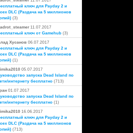
adrot_steamer
11.07.2017
есплатный ключ для Payday 2 и
сех DLC (Раздача на 5 миллионов
опий)
(3)
adrot_steamer
11.07.2017
есплатный ключ от Gamehub
(3)
лад Хусанов
06.07.2017
есплатный ключ для Payday 2 и
сех DLC (Раздача на 5 миллионов
опий)
(1)
imika2010
05.07.2017
уководство запуска Dead Island по
ети/интернету бесплатно
(713)
ран
01.07.2017
уководство запуска Dead Island по
ети/интернету бесплатно
(1)
imika2010
16.06.2017
есплатный ключ для Payday 2 и
сех DLC (Раздача на 5 миллионов
опий)
(713)