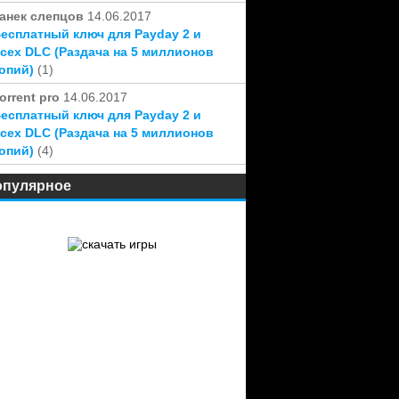
анек слепцов
14.06.2017
есплатный ключ для Payday 2 и
сех DLC (Раздача на 5 миллионов
опий)
(1)
orrent pro
14.06.2017
есплатный ключ для Payday 2 и
сех DLC (Раздача на 5 миллионов
опий)
(4)
опулярное