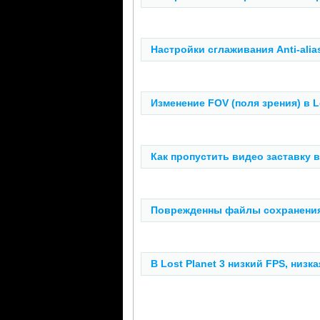
Настройки сглаживания Anti-aliasi
Изменение FOV (поля зрения) в Lo
Как пропустить видео заставку в 
Поврежденны файлы сохранения и
В Lost Planet 3 низкий FPS, низ