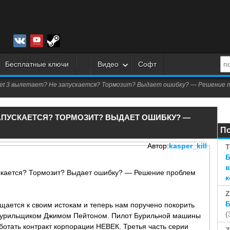
Бесплатные ключи
Видео
Софт
anet 3 вылетает? Не запускается? Тормозит? Выдает ошибку? — Решение 
ЗАПУСКАЕТСЯ? ТОРМОЗИТ? ВЫДАЕТ ОШИБКУ? —
П
Автор:
kasper_kill
T
Б
в
к
Z
Б
щается к своим истокам и теперь нам поручено покорить
(
 бурильщиком Джимом Пейтоном. Пилот Бурильной машины
ботать контракт корпорации НЕВЕК. Третья часть серии