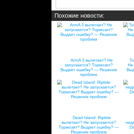
Похожие новости:
ArmA 3 вылетает? Не
To
запускается? Тормозит?
Не
Выдает ошибку? — Решение
Выд
проблем
Dead Island: Riptide
вылетает? Не запускается?
нед
Тормозит? Выдает ошибку? —
De
Решение проблем