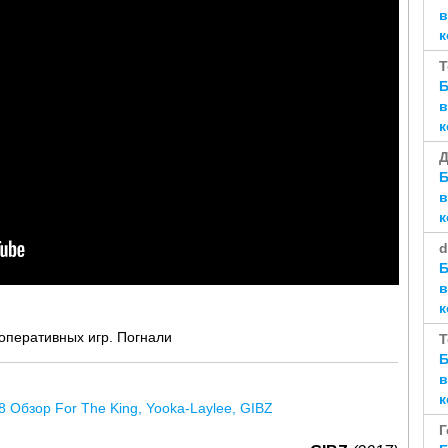
в
к
T
Б
в
к
Д
Б
в
к
d
Б
в
к
ооперативных игр. Погнали
T
Б
в
к
Г