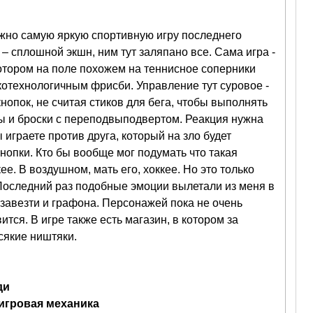
жно самую яркую спортивную игру последнего
 – сплошной экшн, ним тут заляпано все. Сама игра -
котором на поле похожем на теннисное соперники
котехнологичным фрисби. Управление тут суровое -
нопок, не считая стиков для бега, чтобы выполнять
ы и броски с переподвыподвертом. Реакция нужна
 играете против друга, который на зло будет
опки. Кто бы вообще мог подумать что такая
е. В воздушном, мать его, хоккее. Но это только
 Последний раз подобные эмоции вылетали из меня в
 завезти и графона. Персонажей пока не очень
ится. В игре также есть магазин, в котором за
сякие ништяки.
ди
 игровая механика