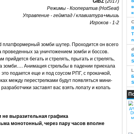
Б
GIBZ
(2017)
в
Режимы - Кооператив (HotSeat)
к
Управление - геймпад / клавиатура+мышь
Игроков - 1-2
B
Т
 2d платформерный зомби шутер. Проходится он всего
d
аса проведенных за уничтожением зомби и боссов.
Б
 прийдется бегать и стрелять, прыгать и стрелять,
S
 на зомби…. Анимация стрельбы в падении приехала
L
это подается еще и под соусом РПГ, с прокачкой,
Б
ах между перестрелками будут появляться мини-
S
 разработчики заставят вас взять лопату и копать
По
м не выразительная графика
сьма монотонный, через пару часов вполне